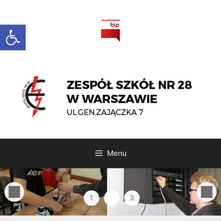
Otwórz pasek narzędzi
Menu
1
2
3